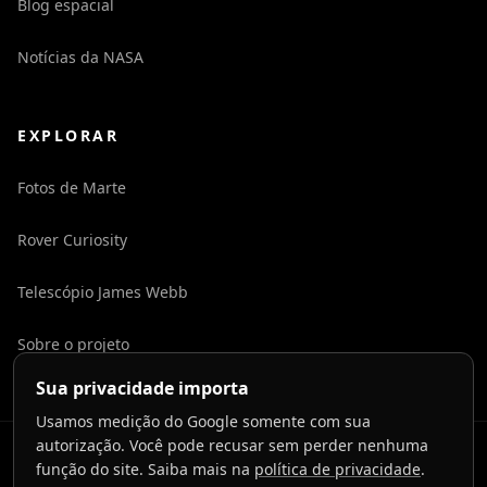
Blog espacial
Notícias da NASA
EXPLORAR
Fotos de Marte
Rover Curiosity
Telescópio James Webb
Sobre o projeto
Sua privacidade importa
Usamos medição do Google somente com sua
autorização. Você pode recusar sem perder nenhuma
©
2026
LaunchToCosmos.
função do site. Saiba mais na
política de privacidade
.
Privacidade
Termos
Contato