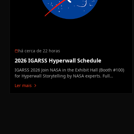
há cerca de 22 horas
2026 IGARSS Hyperwall Schedule
IGARSS 2026 Join NASA in the Exhibit Hall (Booth #100)
for Hyperwall Storytelling by NASA experts. Full
Hyperwall Agenda below. MONDAY, AUGUST 10 3:00 PM
Ler mais
Technology Enabling the Future of Earth ScienceMike
Seablom3:15 PM Discovery Earth: New Missions &
Technical Innovation Advancing…