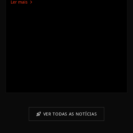
Ler mais
environment. At NASA’s Johnson Space Center in
Houston, engineers at the Lunar Development and Test
Facility are tackling one of…
VER TODAS AS NOTÍCIAS