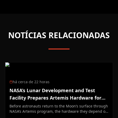
NOTÍCIAS RELACIONADAS
há cerca de 22 horas
NASA’s Lunar Development and Test
Facility Prepares Artemis Hardware for
Moon
Before astronauts return to the Moon’s surface through
NASA’s Artemis program, the hardware they depend on
must first prove it can survive the unforgiving lunar