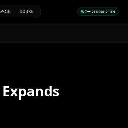
APOIE
SOBRE
—
pessoas online
w Expands