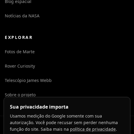
Blog espacial
Notícias da NASA
EXPLORAR
Fotos de Marte
Rover Curiosity
Telescópio James Webb
Sobre o projeto
Sua privacidade importa
Usamos medição do Google somente com sua
autorização. Você pode recusar sem perder nenhuma
©
2026
LaunchToCosmos.
função do site. Saiba mais na
política de privacidade
.
Privacidade
Termos
Contato