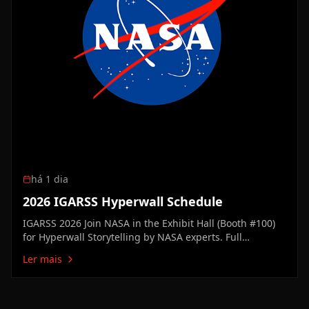
há 1 dia
2026 IGARSS Hyperwall Schedule
IGARSS 2026 Join NASA in the Exhibit Hall (Booth #100)
for Hyperwall Storytelling by NASA experts. Full
Hyperwall Agenda below. MONDAY, AUGUST 10 3:00 PM
Ler mais
Technology Enabling the Future of Earth ScienceMike
Seablom3:15 PM Discovery Earth: New Missions &
Technical Innovation Advancing…