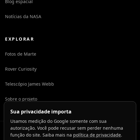
Blog espacial
Notícias da NASA
EXPLORAR
Fotos de Marte
Rover Curiosity
Telescópio James Webb
Sobre o projeto
Sua privacidade importa
Usamos medição do Google somente com sua
autorização. Você pode recusar sem perder nenhuma
©
2026
LaunchToCosmos.
função do site. Saiba mais na
política de privacidade
.
Privacidade
Termos
Contato