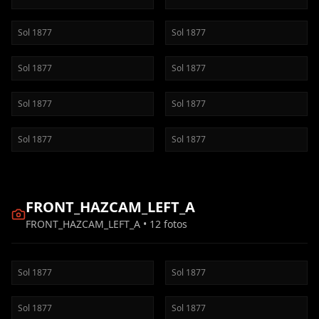
Sol
1877
Sol
1877
Sol
1877
Sol
1877
Sol
1877
Sol
1877
Sol
1877
Sol
1877
FRONT_HAZCAM_LEFT_A
FRONT_HAZCAM_LEFT_A
•
12
fotos
Sol
1877
Sol
1877
Sol
1877
Sol
1877