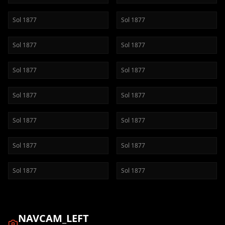
Sol
1877
Sol
1877
Sol
1877
Sol
1877
Sol
1877
Sol
1877
Sol
1877
Sol
1877
Sol
1877
Sol
1877
Sol
1877
Sol
1877
Sol
1877
Sol
1877
NAVCAM_LEFT