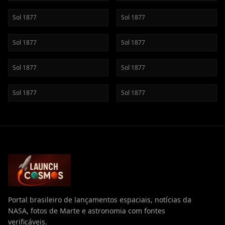
Sol
1877
Sol
1877
Sol
1877
Sol
1877
Sol
1877
Sol
1877
Sol
1877
Sol
1877
Portal brasileiro de lançamentos espaciais, notícias da
NASA, fotos de Marte e astronomia com fontes
verificáveis.