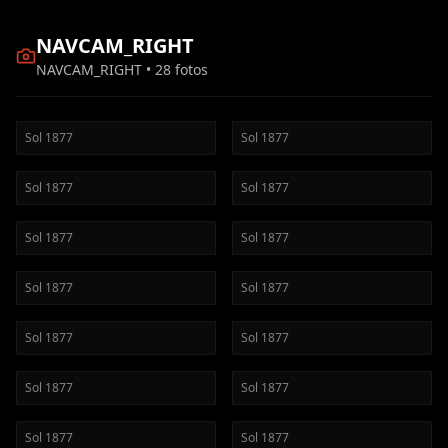
NAVCAM_RIGHT
NAVCAM_RIGHT
•
28
fotos
Sol
1877
Sol
1877
Sol
1877
Sol
1877
Sol
1877
Sol
1877
Sol
1877
Sol
1877
Sol
1877
Sol
1877
Sol
1877
Sol
1877
Sol
1877
Sol
1877