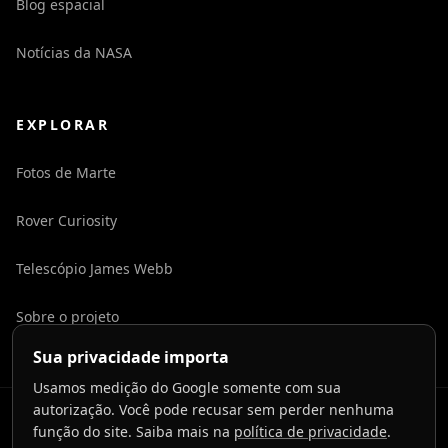
Blog espacial
Notícias da NASA
EXPLORAR
Fotos de Marte
Rover Curiosity
Telescópio James Webb
Sobre o projeto
Sua privacidade importa
Usamos medição do Google somente com sua
autorização. Você pode recusar sem perder nenhuma
©
2026
LaunchToCosmos.
função do site. Saiba mais na
política de privacidade
.
Privacidade
Termos
Contato