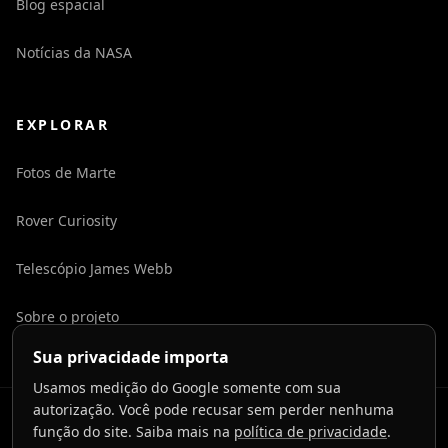
Blog espacial
Notícias da NASA
EXPLORAR
Fotos de Marte
Rover Curiosity
Telescópio James Webb
Sobre o projeto
Sua privacidade importa
Usamos medição do Google somente com sua
autorização. Você pode recusar sem perder nenhuma
©
2026
LaunchToCosmos.
função do site. Saiba mais na
política de privacidade
.
Privacidade
Termos
Contato