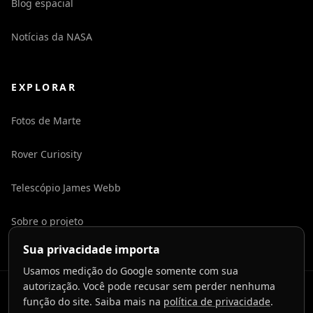
Blog espacial
Notícias da NASA
EXPLORAR
Fotos de Marte
Rover Curiosity
Telescópio James Webb
Sobre o projeto
Sua privacidade importa
Usamos medição do Google somente com sua
autorização. Você pode recusar sem perder nenhuma
©
2026
LaunchToCosmos.
função do site. Saiba mais na
política de privacidade
.
Privacidade
Termos
Contato