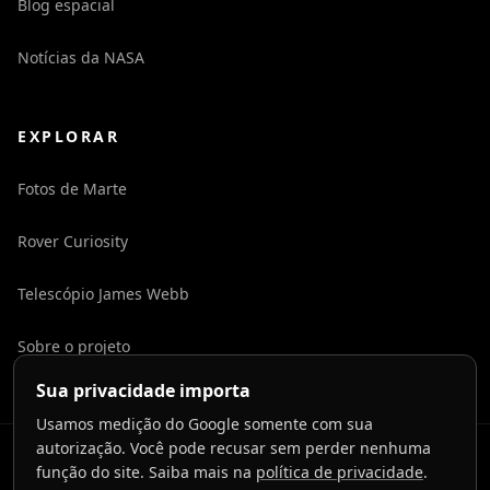
Blog espacial
Notícias da NASA
EXPLORAR
Fotos de Marte
Rover Curiosity
Telescópio James Webb
Sobre o projeto
Sua privacidade importa
Usamos medição do Google somente com sua
autorização. Você pode recusar sem perder nenhuma
©
2026
LaunchToCosmos.
função do site. Saiba mais na
política de privacidade
.
Privacidade
Termos
Contato