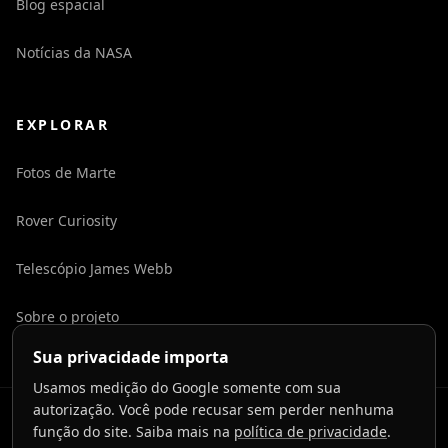
Blog espacial
Notícias da NASA
EXPLORAR
Fotos de Marte
Rover Curiosity
Telescópio James Webb
Sobre o projeto
Sua privacidade importa
Usamos medição do Google somente com sua
autorização. Você pode recusar sem perder nenhuma
©
2026
LaunchToCosmos.
função do site. Saiba mais na
política de privacidade
.
Privacidade
Termos
Contato