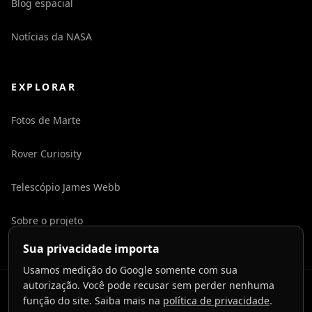
Blog espacial
Notícias da NASA
EXPLORAR
Fotos de Marte
Rover Curiosity
Telescópio James Webb
Sobre o projeto
Sua privacidade importa
Usamos medição do Google somente com sua
autorização. Você pode recusar sem perder nenhuma
©
2026
LaunchToCosmos.
função do site. Saiba mais na
política de privacidade
.
Privacidade
Termos
Contato